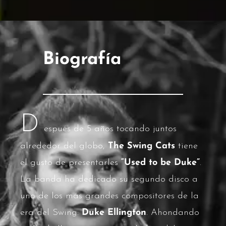
Biografía
D
espués de 5 años tocando juntos
alrededor del globo,
The Swing Cats
tiene
el gusto de presentarles
“Used to be Duke”
.
La banda ha dedicado su segundo disco a
uno de los más grandes compositores de la
era del Swing:
Duke Ellington
. Ahondando