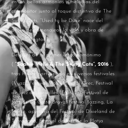
en las bellas armonías y melodías del
compositor junto al toque distintivo de The
Swing Cats, “Used to be Duke” nace del
deseo de homenajear la vida y obra de
Duke Ellington.
Después de su primer disco homónimo
(
“Saphie Wells & The Swing Cats”, 2016
),
tras haber participado en diversos festivales
(Vijazz, Festival Mas i Mas, El Grec, Festival
de Jazz de Torreilles (Francia), Festival de
Jazz de La Costa Brava, Festival Jazzing, La
Mercè, apertura del Festival de Dixieland de
Tarragona, Festival de Jazz de la Platja