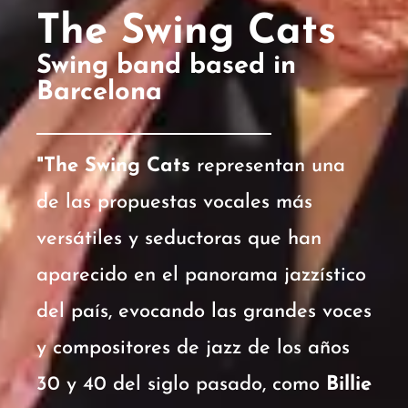
The Swing Cats
Swing band based in
Barcelona
"The Swing Cats
representan una
de las propuestas vocales más
versátiles y seductoras que han
aparecido en el panorama jazzístico
del país, evocando las grandes voces
y compositores de jazz de los años
30 y 40 del siglo pasado, como
Billie