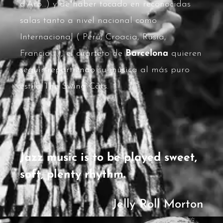
d’Aro…) y de haber tocado en reconocidas
salas tanto a nivel nacional como
Internacional ( Perú, Croacia, Rusia,
Francia… ), el cuarteto de
Barcelona
quieren
seguir repartiendo su música al más puro
estilo The Swing Cats.
Jazz music is to be played sweet,
soft, plenty rhythm.
Jelly Roll Morton